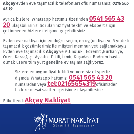
Akçay
evden eve taşımacılık telefonları ofis numaramız;
0216 565
43 19
0541 565 43
Ayrıca bizlere; Whatsapp hattımız üzerinden
20
ulaşabilirsiniz. Sorularınız fiyat teklifi ve ekspertiz için
çekinmeden bizlere iletişime geçebilirsiniz.
Evden eve nakliyat için en doğru seçim, en uygun fiyat ve 5 yıldızlı
taşımacılık çözümlerimiz ile müşteri memnuniyeti sağlamaktayız.
Evden eve taşımacılık
Akçay
ve Altınoluk , Edremit ,Burhaniye,
Ören, Karaağaç . Ayvalık, Dikili, İzmir, Kuşadası, Bodrum başta
olmak üzere tüm yurt geneline ev taşıma sağlıyoruz.
Sizlere en uygun fiyat teklifi ve ücretsiz ekspertiz
0541 565 43 20
dışında, Whatsapp hattımız;
tel:02165654319
numaradan veya
ofisimizden
bizlere mesai saatleri içerisinde ulaşabilirsiniz.
Akçay Nakliyat
Etiketlendi