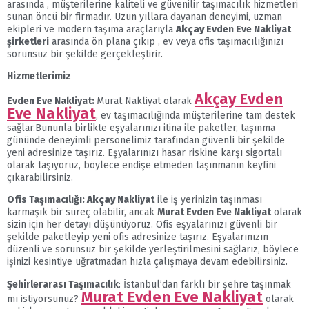
arasında , müşterilerine kaliteli ve güvenilir taşımacılık hizmetleri
sunan öncü bir firmadır. Uzun yıllara dayanan deneyimi, uzman
ekipleri ve modern taşıma araçlarıyla
Akçay
Evden Eve Nakliyat
şirketleri
arasında ön plana çıkıp , ev veya ofis taşımacılığınızı
sorunsuz bir şekilde gerçekleştirir.
Hizmetlerimiz
Akçay Evden
Evden Eve Nakliyat:
Murat Nakliyat olarak
Eve Nakliyat
, ev taşımacılığında müşterilerine tam destek
sağlar.Bununla birlikte eşyalarınızı itina ile paketler, taşınma
gününde deneyimli personelimiz tarafından güvenli bir şekilde
yeni adresinize taşırız. Eşyalarınızı hasar riskine karşı sigortalı
olarak taşıyoruz, böylece endişe etmeden taşınmanın keyfini
çıkarabilirsiniz.
Ofis Taşımacılığı:
Akçay
Nakliyat
ile iş yerinizin taşınması
karmaşık bir süreç olabilir, ancak
Murat Evden Eve Nakliyat
olarak
sizin için her detayı düşünüyoruz. Ofis eşyalarınızı güvenli bir
şekilde paketleyip yeni ofis adresinize taşırız. Eşyalarınızın
düzenli ve sorunsuz bir şekilde yerleştirilmesini sağlarız, böylece
işinizi kesintiye uğratmadan hızla çalışmaya devam edebilirsiniz.
Şehirlerarası Taşımacılık
: İstanbul’dan farklı bir şehre taşınmak
Murat Evden Eve Nakliyat
mı istiyorsunuz?
olarak