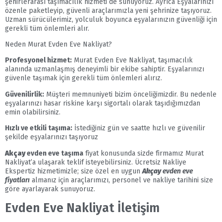
şehirlerarası taşımacılık hizmeti de sunuyoruz. Ayrıca Eşyalarınızı
özenle paketleyip, güvenli araçlarımızla yeni şehrinize taşıyoruz.
Uzman sürücülerimiz, yolculuk boyunca eşyalarınızın güvenliği için
gerekli tüm önlemleri alır.
Neden Murat Evden Eve Nakliyat?
Profesyonel hizmet:
Murat Evden Eve Nakliyat, taşımacılık
alanında uzmanlaşmış deneyimli bir ekibe sahiptir. Eşyalarınızı
güvenle taşımak için gerekli tüm önlemleri alırız.
Güvenilirlik:
Müşteri memnuniyeti bizim önceliğimizdir. Bu nedenle
eşyalarınızı hasar riskine karşı sigortalı olarak taşıdığımızdan
emin olabilirsiniz.
Hızlı ve etkili taşıma:
İstediğiniz gün ve saatte hızlı ve güvenilir
şekilde eşyalarınızı taşıyoruz
Akçay
evden eve taşıma
fiyat konusunda sizde firmamız Murat
Nakliyat’a ulaşarak teklif isteyebilirsiniz. Ücretsiz Nakliye
Ekspertiz hizmetimizle; size özel en uygun
Akçay
evden eve
fiyatları
almanız için araçlarımızı, personel ve nakliye tarihini size
göre ayarlayarak sunuyoruz.
Evden Eve Nakliyat İletişim