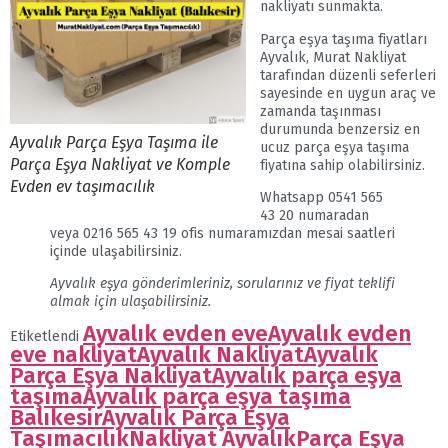
nakliyatı sunmakta.
Parça eşya taşıma fiyatları
Ayvalık, Murat Nakliyat
tarafından düzenli seferleri
sayesinde en uygun araç ve
zamanda taşınması
durumunda benzersiz en
Ayvalık Parça Eşya Taşıma ile
ucuz parça eşya taşıma
Parça Eşya Nakliyat ve Komple
fiyatına sahip olabilirsiniz.
Evden ev taşımacılık
Whatsapp 0541 565
43 20 numaradan
veya 0216 565 43 19 ofis numaramızdan mesai saatleri
içinde ulaşabilirsiniz.
Ayvalık eşya gönderimleriniz, sorularınız ve fiyat teklifi
almak için ulaşabilirsiniz.
Ayvalık evden eve
Ayvalık evden
Etiketlendi
eve nakliyat
Ayvalık Nakliyat
Ayvalık
Parça Eşya Nakliyat
Ayvalık parça eşya
taşıma
Ayvalık parça eşya taşıma
Balıkesir
Ayvalık Parça Eşya
Taşımacılık
Nakliyat Ayvalık
Parça Eşya