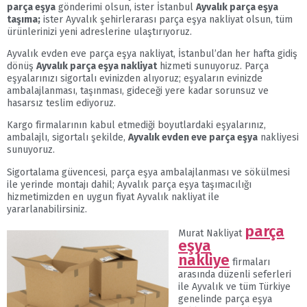
parça eşya
gönderimi olsun, ister İstanbul
Ayvalık parça eşya
taşıma;
ister Ayvalık şehirlerarası parça eşya nakliyat olsun, tüm
ürünlerinizi yeni adreslerine ulaştırıyoruz.
Ayvalık evden eve parça eşya nakliyat, İstanbul’dan her hafta gidiş
dönüş
Ayvalık parça eşya nakliyat
hizmeti sunuyoruz. Parça
eşyalarınızı sigortalı evinizden alıyoruz; eşyaların evinizde
ambalajlanması, taşınması, gideceği yere kadar sorunsuz ve
hasarsız teslim ediyoruz.
Kargo firmalarının kabul etmediği boyutlardaki eşyalarınız,
ambalajlı, sigortalı şekilde,
Ayvalık evden eve parça eşya
nakliyesi
sunuyoruz.
Sigortalama güvencesi, parça eşya ambalajlanması ve sökülmesi
ile yerinde montajı dahil; Ayvalık parça eşya taşımacılığı
hizmetimizden en uygun fiyat Ayvalık nakliyat ile
yararlanabilirsiniz.
parça
Murat Nakliyat
eşya
nakliye
firmaları
arasında düzenli seferleri
ile Ayvalık ve tüm Türkiye
genelinde parça eşya