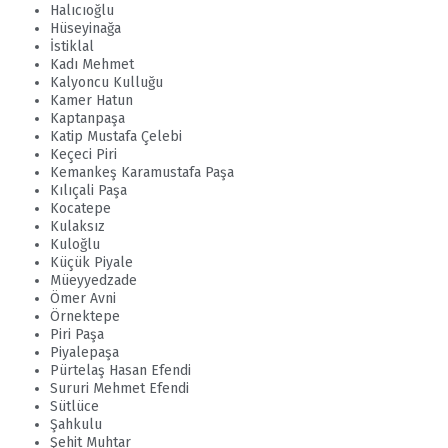
Halıcıoğlu
Hüseyinağa
İstiklal
Kadı Mehmet
Kalyoncu Kulluğu
Kamer Hatun
Kaptanpaşa
Katip Mustafa Çelebi
Keçeci Piri
Kemankeş Karamustafa Paşa
Kılıçali Paşa
Kocatepe
Kulaksız
Kuloğlu
Küçük Piyale
Müeyyedzade
Ömer Avni
Örnektepe
Piri Paşa
Piyalepaşa
Pürtelaş Hasan Efendi
Sururi Mehmet Efendi
Sütlüce
Şahkulu
Şehit Muhtar