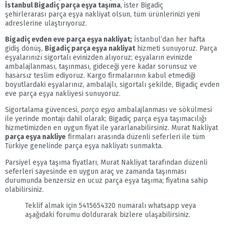
İstanbul Bigadiç parça eşya taşıma
, ister Bigadiç
şehirlerarası parça eşya nakliyat olsun, tüm ürünlerinizi yeni
adreslerine ulaştırıyoruz.
Bigadiç evden eve parça eşya nakliyat;
İstanbul’dan her hafta
gidiş dönüş,
Bigadiç parça eşya nakliyat
hizmeti sunuyoruz. Parça
eşyalarınızı sigortalı evinizden alıyoruz; eşyaların evinizde
ambalajlanması, taşınması, gideceği yere kadar sorunsuz ve
hasarsız teslim ediyoruz. Kargo firmalarının kabul etmediği
boyutlardaki eşyalarınız, ambalajlı, sigortalı şekilde, Bigadiç evden
eve parça eşya nakliyesi sunuyoruz.
Sigortalama güvencesi,
parça eşya
ambalajlanması ve sökülmesi
ile yerinde montajı dahil olarak; Bigadiç parça eşya taşımacılığı
hizmetimizden en uygun fiyat ile yararlanabilirsiniz. Murat Nakliyat
parça eşya nakliye
firmaları arasında düzenli seferleri ile tüm
Türkiye genelinde parça eşya nakliyatı sunmakta.
Parsiyel eşya taşıma fiyatları, Murat Nakliyat tarafından düzenli
seferleri sayesinde en uygun araç ve zamanda taşınması
durumunda benzersiz en ucuz parça eşya taşıma; fiyatına sahip
olabilirsiniz.
Teklif almak için 5415654320 numaralı whatsapp veya
aşağıdaki forumu doldurarak bizlere ulaşabilirsiniz.