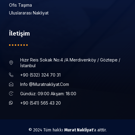
Ofis Taşıma
Uluslararası Nakliyat
İletişim
Hızır Reis Sokak No:4 /a Merdivenköy / Göztepe /
İstanbul
+90 (532) 324 70 31
Info @muratnakliyat.com
Gündüz: 09:00 Akşam: 18:00
+90 (541) 565 43 20
© 2024 Tüm hakkı
Murat Nakliyat
'a aittir.