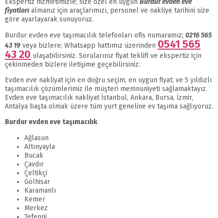
Ekspertiz hizmetimizle; size özel en uygun
Burdur evden eve
fiyatları
almanız için araçlarımızı, personel ve nakliye tarihini size
göre ayarlayarak sunuyoruz.
Burdur evden eve taşımacılık telefonları ofis numaramız;
0216 565
0541 565
43 19
veya bizlere; Whatsapp hattımız üzerinden
43 20
ulaşabilirsiniz. Sorularınız fiyat teklifi ve ekspertiz için
çekinmeden bizlere iletişime geçebilirsiniz.
Evden eve nakliyat için en doğru seçim, en uygun fiyat; ve 5 yıldızlı
taşımacılık çözümlerimiz ile müşteri memnuniyeti sağlamaktayız.
Evden eve taşımacılık nakliyat İstanbul, Ankara, Bursa, İzmir,
Antalya başta olmak üzere tüm yurt geneline ev taşıma sağlıyoruz.
Burdur evden eve taşımacılık
Ağlasun
Altınyayla
Bucak
Çavdır
Çeltikçi
Gölhisar
Karamanlı
Kemer
Merkez
Tefenni