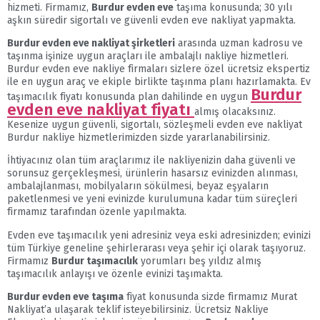
hizmeti. Firmamız,
Burdur evden eve
taşıma konusunda; 30 yılı
aşkın süredir sigortalı ve güvenli evden eve nakliyat yapmakta.
Burdur evden eve nakliyat şirketleri
arasında uzman kadrosu ve
taşınma işinize uygun araçları ile ambalajlı nakliye hizmetleri.
Burdur evden eve nakliye firmaları sizlere özel ücretsiz ekspertiz
ile en uygun araç ve ekiple birlikte taşınma planı hazırlamakta. Ev
Burdur
taşımacılık fiyatı konusunda plan dahilinde en uygun
evden eve nakliyat fiyatı
almış olacaksınız.
Kesenize uygun güvenli, sigortalı, sözleşmeli evden eve nakliyat
Burdur nakliye hizmetlerimizden sizde yararlanabilirsiniz.
İhtiyacınız olan tüm araçlarımız ile nakliyenizin daha güvenli ve
sorunsuz gerçekleşmesi, ürünlerin hasarsız evinizden alınması,
ambalajlanması, mobilyaların sökülmesi, beyaz eşyaların
paketlenmesi ve yeni evinizde kurulumuna kadar tüm süreçleri
firmamız tarafından özenle yapılmakta.
Evden eve taşımacılık yeni adresiniz veya eski adresinizden; evinizi
tüm Türkiye geneline şehirlerarası veya şehir içi olarak taşıyoruz.
Firmamız
Burdur taşımacılık
yorumları beş yıldız almış
taşımacılık anlayışı ve özenle evinizi taşımakta.
Burdur evden eve taşıma
fiyat konusunda sizde firmamız Murat
Nakliyat’a ulaşarak teklif isteyebilirsiniz. Ücretsiz Nakliye