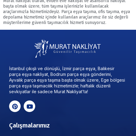
Murat nakliyat olarak, evden eve nakliyat ve asansörlü nakliyat
başta olmak üzere, tüm taşıma işlerinizle kullanılacak
araçlarımızla hizmetinizdeyiz. Parça eşya taşıma, ofis taşıma, eşya
depolama hizmetimiz içinde kullanılan araçlarımız ile siz değerli
müşterilerime güvenli taşımacılık hizmeti sunuyoruz.
İstanbul çıkışlı ve dönüşlü, İzmir parça eşya, Balıkesir
parça eşya nakliyat, Bodrum parça eşya gönderimi,
Ayvalık parça eşya taşıma başta olmak üzere, Ege bölgesi
parça eşya taşımacılık hizmetimizle; haftalık düzenli
sevkiyatlar ile sadece Murat Nakliyat’ta!
Çalışmalarımız