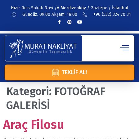
Hızır Reis Sokak No:4 /A Merdivenköy / Göztepe / İstanbul
Gündüz: 09:00 Akşam: 18:00
+90 (532) 324 70 31
TEKLIF AL!
Kategori:
FOTOĞRAF
GALERİSİ
Araç Filosu