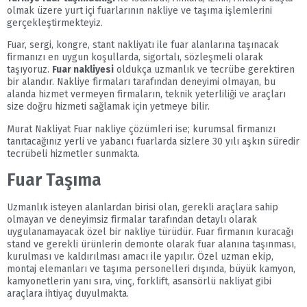
olmak üzere yurt içi fuarlarının nakliye ve taşıma işlemlerini
gerçekleştirmekteyiz.
Fuar, sergi, kongre, stant nakliyatı ile fuar alanlarına taşınacak
firmanızı en uygun koşullarda, sigortalı, sözleşmeli olarak
taşıyoruz.
Fuar nakliyesi
oldukça uzmanlık ve tecrübe gerektiren
bir alandır. Nakliye firmaları tarafından deneyimi olmayan, bu
alanda hizmet vermeyen firmaların, teknik yeterliliği ve araçları
size doğru hizmeti sağlamak için yetmeye bilir.
Murat Nakliyat Fuar nakliye çözümleri ise; kurumsal firmanızı
tanıtacağınız yerli ve yabancı fuarlarda sizlere 30 yılı aşkın süredir
tecrübeli hizmetler sunmakta.
Fuar Taşıma
Uzmanlık isteyen alanlardan birisi olan, gerekli araçlara sahip
olmayan ve deneyimsiz firmalar tarafından detaylı olarak
uygulanamayacak özel bir nakliye türüdür. Fuar firmanın kuracağı
stand ve gerekli ürünlerin demonte olarak fuar alanına taşınması,
kurulması ve kaldırılması amacı ile yapılır. Özel uzman ekip,
montaj elemanları ve taşıma personelleri dışında, büyük kamyon,
kamyonetlerin yanı sıra, vinç, forklift, asansörlü nakliyat gibi
araçlara ihtiyaç duyulmakta.