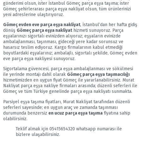
gönderimi olsun, ister İstanbul Gömeç parça eşya taşıma; ister
Gömeç şehirlerarası parça eşya nakliyat olsun, tüm ürünlerinizi
yeni adreslerine ulaştırıyoruz.
Gömeç evden eve parça eşya nakliyat
, İstanbul’dan her hafta gidiş
dönüş
Gömeç parça eşya nakliyat
hizmeti sunuyoruz. Parça
eşyalarınızı sigortalı evinizden alıyoruz; eşyaların evinizde
ambalajlanması, taşınması, gideceği yere kadar sorunsuz ve
hasarsız teslim ediyoruz. Kargo firmalarının kabul etmediği
boyutlardaki eşyalarınız; ambalajlı, sigortalı şekilde, Gömeç evden
eve parça eşya nakliyesi sunuyoruz.
Sigortalama güvencesi, parça eşya ambalajlanması ve sökülmesi
ile yerinde montajı dahil olarak
Gömeç parça eşya taşımacılığı
hizmetimizden en uygun fiyat Gömeç ile yararlanabilirsiniz. Murat
Nakliyat parça eşya nakliye firmaları arasında; düzenli seferleri ile
Gömeç ve tüm Türkiye genelinde parça eşya nakliyatı sunmakta.
Parsiyel eşya taşıma fiyatları, Murat Nakliyat tarafından düzenli
seferleri sayesinde; en uygun araç ve zamanda taşınması
durumunda benzersiz
en ucuz parça eşya taşıma
fiyatına sahip
olabilirsiniz.
Teklif almak için 05415654320 whatsapp numarası ile
bizlere ulaşabilirsiniz.