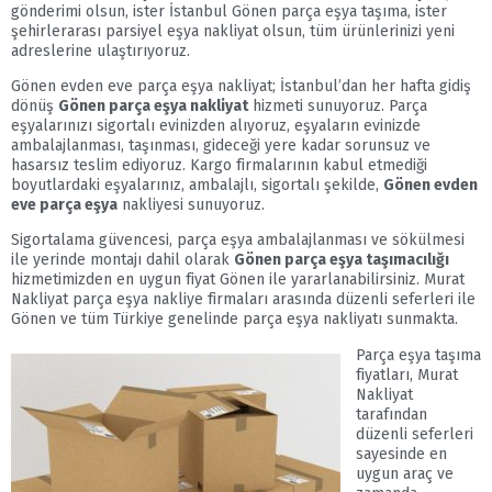
gönderimi olsun, ister İstanbul Gönen parça eşya taşıma, ister
şehirlerarası parsiyel eşya nakliyat olsun, tüm ürünlerinizi yeni
adreslerine ulaştırıyoruz.
Gönen evden eve parça eşya nakliyat; İstanbul’dan her hafta gidiş
dönüş
Gönen parça eşya nakliyat
hizmeti sunuyoruz. Parça
eşyalarınızı sigortalı evinizden alıyoruz, eşyaların evinizde
ambalajlanması, taşınması, gideceği yere kadar sorunsuz ve
hasarsız teslim ediyoruz. Kargo firmalarının kabul etmediği
boyutlardaki eşyalarınız, ambalajlı, sigortalı şekilde,
Gönen evden
eve parça eşya
nakliyesi sunuyoruz.
Sigortalama güvencesi, parça eşya ambalajlanması ve sökülmesi
ile yerinde montajı dahil olarak
Gönen parça eşya taşımacılığı
hizmetimizden en uygun fiyat Gönen ile yararlanabilirsiniz. Murat
Nakliyat parça eşya nakliye firmaları arasında düzenli seferleri ile
Gönen ve tüm Türkiye genelinde parça eşya nakliyatı sunmakta.
Parça eşya taşıma
fiyatları, Murat
Nakliyat
tarafından
düzenli seferleri
sayesinde en
uygun araç ve