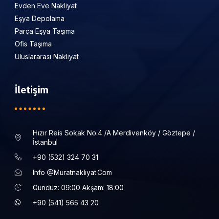
Evden Eve Nakliyat
Eşya Depolama
Parça Eşya Taşıma
Ofis Taşıma
Uluslararası Nakliyat
İletişim
Hızır Reis Sokak No:4 /a Merdivenköy / Göztepe /
İstanbul
+90 (532) 324 70 31
Info @muratnakliyat.com
Gündüz: 09:00 Akşam: 18:00
+90 (541) 565 43 20