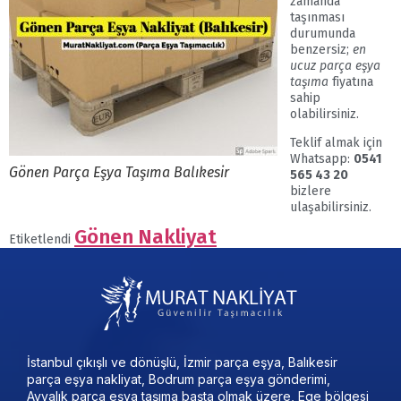
zamanda
taşınması
durumunda
benzersiz;
en
ucuz parça eşya
taşıma
fiyatına
sahip
olabilirsiniz.
Teklif almak için
Whatsapp:
0541
Gönen Parça Eşya Taşıma Balıkesir
565 43 20
bizlere
ulaşabilirsiniz.
Gönen Nakliyat
Etiketlendi
İstanbul çıkışlı ve dönüşlü, İzmir parça eşya, Balıkesir
parça eşya nakliyat, Bodrum parça eşya gönderimi,
Ayvalık parça eşya taşıma başta olmak üzere, Ege bölgesi