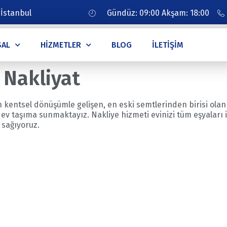
 İstanbul
Gündüz: 09:00 Akşam: 18:00
SAL
HIZMETLER
BLOG
İLETIŞIM
 Nakliyat
kentsel dönüşümle gelişen, en eski semtlerinden birisi olan 
 ev taşıma sunmaktayız. Nakliye hizmeti evinizi tüm eşyaları i
 sağıyoruz.