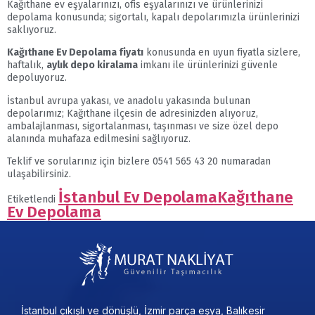
Kağıthane ev eşyalarınızı, ofis eşyalarınızı ve ürünlerinizi
depolama konusunda; sigortalı, kapalı depolarımızla ürünlerinizi
saklıyoruz.
Kağıthane Ev Depolama fiyatı
konusunda en uyun fiyatla sizlere,
haftalık,
aylık depo kiralama
imkanı ile ürünlerinizi güvenle
depoluyoruz.
İstanbul avrupa yakası, ve anadolu yakasında bulunan
depolarımız; Kağıthane ilçesin de adresinizden alıyoruz,
ambalajlanması, sigortalanması, taşınması ve size özel depo
alanında muhafaza edilmesini sağlıyoruz.
Teklif ve sorularınız için bizlere 0541 565 43 20 numaradan
ulaşabilirsiniz.
İstanbul Ev Depolama
Kağıthane
Etiketlendi
Ev Depolama
İstanbul çıkışlı ve dönüşlü, İzmir parça eşya, Balıkesir