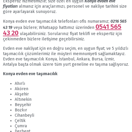
Ekspertiz hizmetimizle; size özel en uygun
Konya evden eve
fiyatları
almanız için araçlarımızı, personel ve nakliye tarihini size
göre ayarlayarak sunuyoruz.
Konya evden eve taşımacılık telefonları ofis numaramız;
0216 565
0541 565
43 19
veya bizlere; Whatsapp hattımız üzerinden
43 20
ulaşabilirsiniz. Sorularınız fiyat teklifi ve ekspertiz için
çekinmeden bizlere iletişime geçebilirsiniz.
Evden eve nakliyat için en doğru seçim, en uygun fiyat; ve 5 yıldızlı
taşımacılık çözümlerimiz ile müşteri memnuniyeti sağlamaktayız.
Evden eve taşımacılık Konya, İstanbul, Ankara, Bursa, İzmir,
Antalya başta olmak üzere tüm yurt geneline ev taşıma sağlıyoruz.
Konya evden eve taşımacılık
Ahırlı
Akören
Akşehir
Altınekin
Beyşehir
Bozkır
Cihanbeyli
Çeltik
Çumra
Derbent