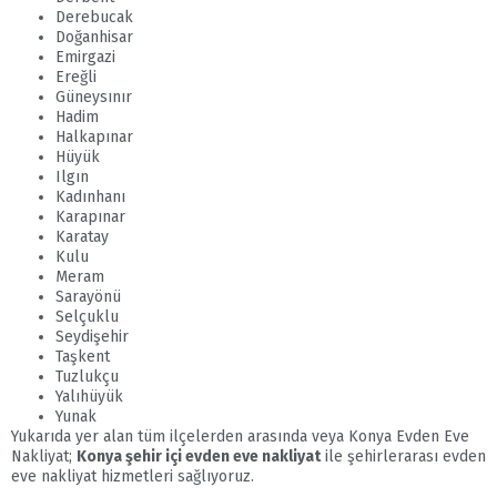
Derebucak
Doğanhisar
Emirgazi
Ereğli
Güneysınır
Hadim
Halkapınar
Hüyük
Ilgın
Kadınhanı
Karapınar
Karatay
Kulu
Meram
Sarayönü
Selçuklu
Seydişehir
Taşkent
Tuzlukçu
Yalıhüyük
Yunak
Yukarıda yer alan tüm ilçelerden arasında veya Konya Evden Eve
Nakliyat;
Konya şehir içi evden eve nakliyat
ile şehirlerarası evden
eve nakliyat hizmetleri sağlıyoruz.