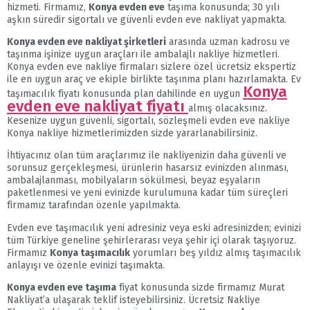
hizmeti. Firmamız,
Konya evden eve
taşıma konusunda; 30 yılı
aşkın süredir sigortalı ve güvenli evden eve nakliyat yapmakta.
Konya evden eve nakliyat şirketleri
arasında uzman kadrosu ve
taşınma işinize uygun araçları ile ambalajlı nakliye hizmetleri.
Konya evden eve nakliye firmaları sizlere özel ücretsiz ekspertiz
ile en uygun araç ve ekiple birlikte taşınma planı hazırlamakta. Ev
Konya
taşımacılık fiyatı konusunda plan dahilinde en uygun
evden eve nakliyat fiyatı
almış olacaksınız.
Kesenize uygun güvenli, sigortalı, sözleşmeli evden eve nakliye
Konya nakliye hizmetlerimizden sizde yararlanabilirsiniz.
İhtiyacınız olan tüm araçlarımız ile nakliyenizin daha güvenli ve
sorunsuz gerçekleşmesi, ürünlerin hasarsız evinizden alınması,
ambalajlanması, mobilyaların sökülmesi, beyaz eşyaların
paketlenmesi ve yeni evinizde kurulumuna kadar tüm süreçleri
firmamız tarafından özenle yapılmakta.
Evden eve taşımacılık yeni adresiniz veya eski adresinizden; evinizi
tüm Türkiye geneline şehirlerarası veya şehir içi olarak taşıyoruz.
Firmamız
Konya taşımacılık
yorumları beş yıldız almış taşımacılık
anlayışı ve özenle evinizi taşımakta.
Konya evden eve taşıma
fiyat konusunda sizde firmamız Murat
Nakliyat’a ulaşarak teklif isteyebilirsiniz. Ücretsiz Nakliye