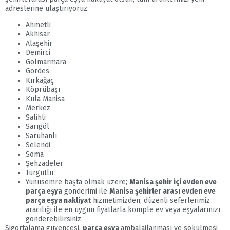
adreslerine ulaştırıyoruz.
Ahmetli
Akhisar
Alaşehir
Demirci
Gölmarmara
Gördes
Kırkağaç
Köprübaşı
Kula Manisa
Merkez
Salihli
Sarıgöl
Saruhanlı
Selendi
Soma
Şehzadeler
Turgutlu
Yunusemre başta olmak üzere;
Manisa şehir içi evden eve
parça eşya
gönderimi ile
Manisa şehirler arası evden eve
parça eşya nakliyat
hizmetimizden; düzenli seferlerimiz
aracılığı ile en uygun fiyatlarla komple ev veya eşyalarınızı
gönderebilirsiniz.
Sigortalama güvencesi,
parça eşya
ambalajlanması ve sökülmesi