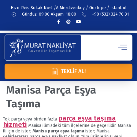
Hızır Reis Sokak No:4 /A Merdivenköy / Göztepe / İstanbul
Gündüz: 09:00 Akşam: 18:00
+90 (532) 324 70 31
TEKLIF AL!
Manisa Parça Eşya
Taşıma
parça eşya taşıma
Tek parça veya birden fazla
hizmeti
Manisa ilimizdeki tüm ilçelerine de geçerlidir. Manisa
ili için de ister;
Manisa parça eşya taşıma
ister; Manisa
şehirlerarası parça eşya nakliyat olsun, tüm ürünlerinizi yeni