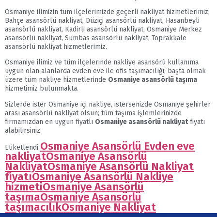
Osmaniye ilimizin tüm ilçelerimizde geçerli nakliyat hizmetlerimiz;
Bahçe asansörlü nakliyat, Düziçi asansörlü nakliyat, Hasanbeyli
asansörlü nakliyat, Kadirli asansörlü nakliyat, Osmaniye Merkez
asansörlü nakliyat, Sumbas asansörlü nakliyat, Toprakkale
asansörlü nakliyat hizmetlerimiz.
Osmaniye ilimiz ve tüm ilçelerinde nakliye asansörü kullanıma
uygun olan alanlarda evden eve ile ofis taşımacılığı; başta olmak
üzere tüm nakliye hizmetlerinde
Osmaniye asansörlü taşıma
hizmetimiz bulunmakta.
Sizlerde ister Osmaniye içi nakliye, istersenizde Osmaniye şehirler
arası asansörlü nakliyat olsun; tüm taşıma işlemlerinizde
firmamızdan en uygun fiyatlı
Osmaniye asansörlü nakliyat
fiyatı
alabilirsiniz.
Osmaniye Asansörlü Evden eve
Etiketlendi
nakliyat
Osmaniye Asansörlü
Nakliyat
Osmaniye Asansörlü Nakliyat
fiyatı
Osmaniye Asansörlü Nakliye
hizmeti
Osmaniye Asansörlü
taşıma
Osmaniye Asansörlü
taşımacılık
Osmaniye Nakliyat