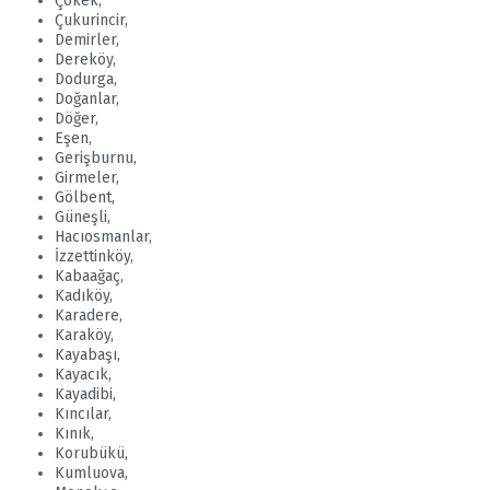
Çökek,
Çukurincir,
Demirler,
Dereköy,
Dodurga,
Doğanlar,
Döğer,
Eşen,
Gerişburnu,
Girmeler,
Gölbent,
Güneşli,
Hacıosmanlar,
İzzettinköy,
Kabaağaç,
Kadıköy,
Karadere,
Karaköy,
Kayabaşı,
Kayacık,
Kayadibi,
Kıncılar,
Kınık,
Korubükü,
Kumluova,