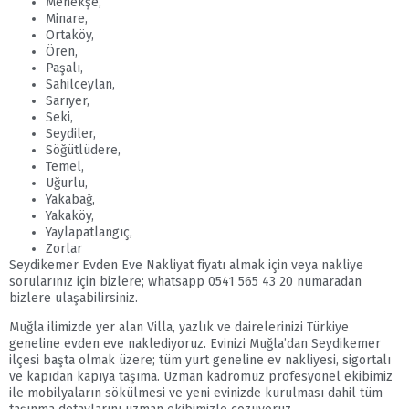
Menekşe,
Minare,
Ortaköy,
Ören,
Paşalı,
Sahilceylan,
Sarıyer,
Seki,
Seydiler,
Söğütlüdere,
Temel,
Uğurlu,
Yakabağ,
Yakaköy,
Yaylapatlangıç,
Zorlar
Seydikemer Evden Eve Nakliyat fiyatı almak için veya nakliye
sorularınız için bizlere; whatsapp 0541 565 43 20 numaradan
bizlere ulaşabilirsiniz.
Muğla ilimizde yer alan Villa, yazlık ve dairelerinizi Türkiye
geneline evden eve naklediyoruz. Evinizi Muğla’dan Seydikemer
ilçesi başta olmak üzere; tüm yurt geneline ev nakliyesi, sigortalı
ve kapıdan kapıya taşıma. Uzman kadromuz profesyonel ekibimiz
ile mobilyaların sökülmesi ve yeni evinizde kurulması dahil tüm