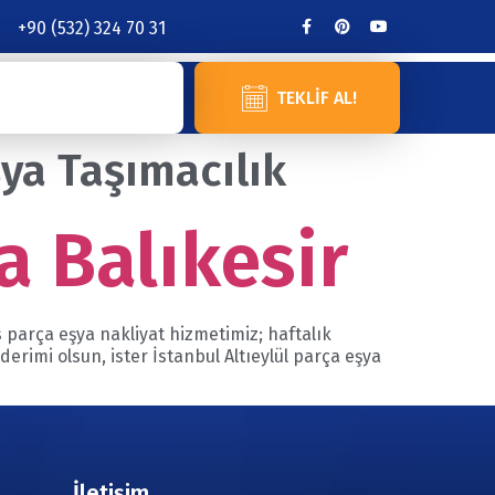
+90 (532) 324 70 31
TEKLIF AL!
şya Taşımacılık
a Balıkesir
is parça eşya nakliyat hizmetimiz; haftalık
derimi olsun, ister İstanbul Altıeylül parça eşya
İletişim