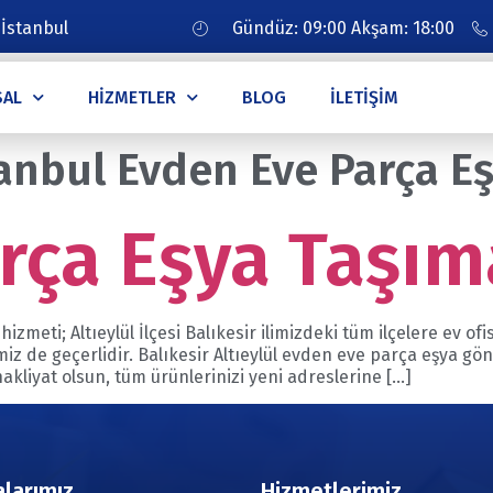
 İstanbul
Gündüz: 09:00 Akşam: 18:00
SAL
HIZMETLER
BLOG
İLETIŞIM
tanbul Evden Eve Parça E
arça Eşya Taşım
zmeti; Altıeylül İlçesi Balıkesir ilimizdeki tüm ilçelere ev of
iz de geçerlidir. Balıkesir Altıeylül evden eve parça eşya gön
nakliyat olsun, tüm ürünlerinizi yeni adreslerine […]
larımız
Hizmetlerimiz