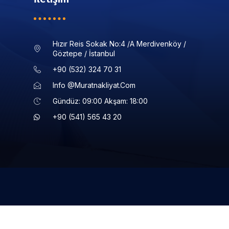
Hızır Reis Sokak No:4 /a Merdivenköy /
Göztepe / İstanbul
+90 (532) 324 70 31
Info @muratnakliyat.com
Gündüz: 09:00 Akşam: 18:00
+90 (541) 565 43 20