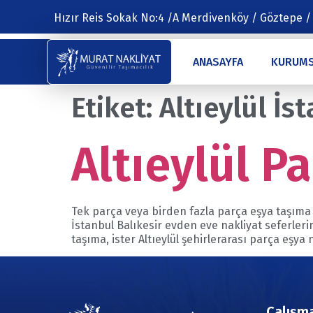
Hızır Reis Sokak No:4 /A Merdivenköy / Göztepe /
ANASAYFA
KURUM
Etiket:
Altıeylül İs
Altıeylül P
Tek parça veya birden fazla parça eşya taşıma hi
İstanbul Balıkesir evden eve nakliyat seferlerim
taşıma, ister Altıeylül şehirlerarası parça eşya 
Çalışma