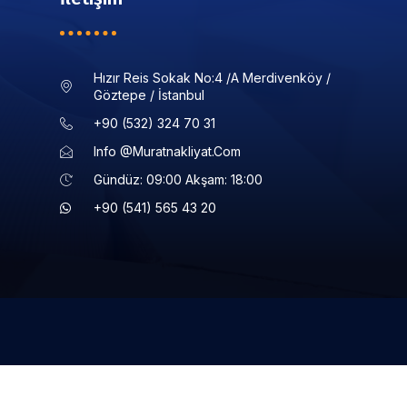
Hızır Reis Sokak No:4 /a Merdivenköy /
Göztepe / İstanbul
+90 (532) 324 70 31
Info @muratnakliyat.com
Gündüz: 09:00 Akşam: 18:00
+90 (541) 565 43 20