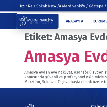
Hızır Reis Sokak No:4 /A Merdivenköy / Göztepe /
ANASAYFA
KURUM
Etiket:
Amasya Evde
Amasya Evd
Amasya evden eve nakliyat, asansörlü evden ev
konusunda güvenli ve profesyonel ekibimizle 
Merzifon, Suluova, Taşova başta olmak üzere tüm
Çalışma