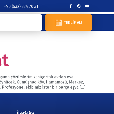
+90 (532) 324 70 31
TEKLIF AL!
at
aşıma çözümlerimiz; sigortalı evden eve
, Göynücek, Gümüşhacıköy, Hamamözü, Merkez,
 Profesyonel ekibimiz ister bir parça eşya […]
İletişim