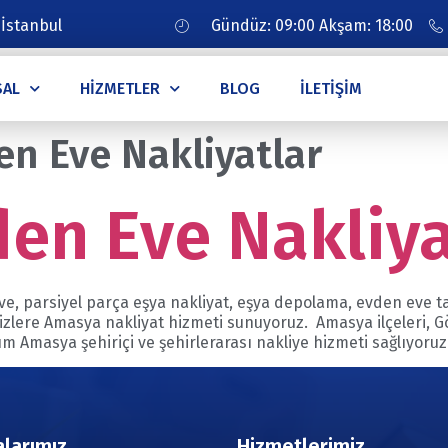
 İstanbul
Gündüz: 09:00 Akşam: 18:00
SAL
HIZMETLER
BLOG
İLETIŞIM
n Eve Nakliyatlar
en Eve Nakliy
e, parsiyel parça eşya nakliyat, eşya depolama, evden eve t
sizlere Amasya nakliyat hizmeti sunuyoruz. Amasya ilçeleri
 Amasya şehiriçi ve şehirlerarası nakliye hizmeti sağlıyoruz.
larımız
Hizmetlerimiz