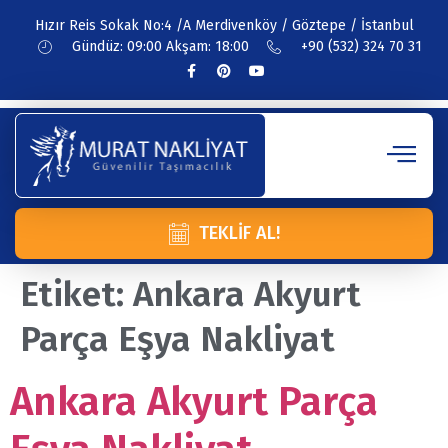
Hızır Reis Sokak No:4 /A Merdivenköy / Göztepe / İstanbul
Gündüz: 09:00 Akşam: 18:00
+90 (532) 324 70 31
TEKLIF AL!
Etiket:
Ankara Akyurt
Parça Eşya Nakliyat
Ankara Akyurt Parça