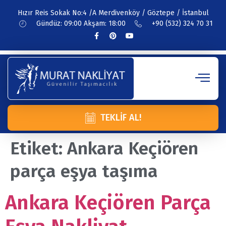
Hızır Reis Sokak No:4 /A Merdivenköy / Göztepe / İstanbul
Gündüz: 09:00 Akşam: 18:00
+90 (532) 324 70 31
TEKLIF AL!
Etiket:
Ankara Keçiören
parça eşya taşıma
Ankara Keçiören Parça