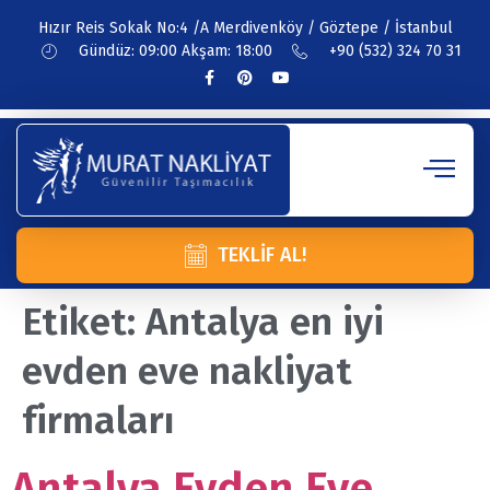
Hızır Reis Sokak No:4 /A Merdivenköy / Göztepe / İstanbul
Gündüz: 09:00 Akşam: 18:00
+90 (532) 324 70 31
TEKLIF AL!
Etiket:
Antalya en iyi
evden eve nakliyat
firmaları
Antalya Evden Eve