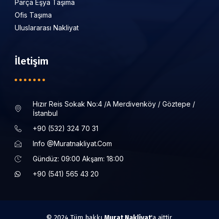
Parça Eşya Taşıma
Ofis Taşıma
Uluslararası Nakliyat
İletişim
Hızır Reis Sokak No:4 /a Merdivenköy / Göztepe /
İstanbul
+90 (532) 324 70 31
Info @muratnakliyat.com
Gündüz: 09:00 Akşam: 18:00
+90 (541) 565 43 20
© 2024 Tüm hakkı
Murat Nakliyat
'a aittir.