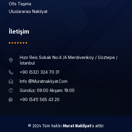
Ofis Taşıma
Uluslararası Nakliyat
İletişim
Hızır Reis Sokak No:4 /a Merdivenköy / Göztepe /
İstanbul
+90 (532) 324 70 31
Info @muratnakliyat.com
Gündüz: 09:00 Akşam: 18:00
+90 (541) 565 43 20
© 2024 Tüm hakkı
Murat Nakliyat
'a aittir.