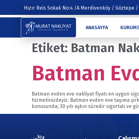
Hızır Reis Sokak No:4 /A Merdivenköy / Göztepe /
ANASAYFA
KURUM
Etiket:
Batman Nak
Batman Evd
Batman evden eve nakliyat fiyatı en uygun sigo
hizmetinizdeyiz. Batman evden eve taşıma şirke
konusunda; 30 yılı aşkın süredir sigortalı ve 
Çalışma