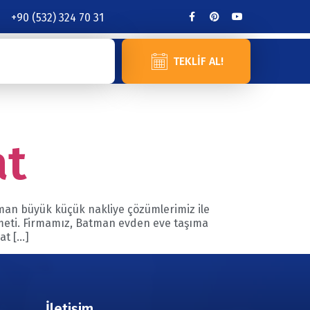
+90 (532) 324 70 31
TEKLIF AL!
at
tman büyük küçük nakliye çözümlerimiz ile
izmeti. Firmamız, Batman evden eve taşıma
at […]
İletişim