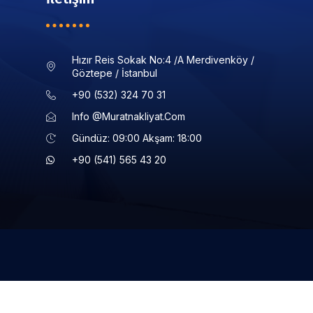
Hızır Reis Sokak No:4 /a Merdivenköy /
Göztepe / İstanbul
+90 (532) 324 70 31
Info @muratnakliyat.com
Gündüz: 09:00 Akşam: 18:00
+90 (541) 565 43 20