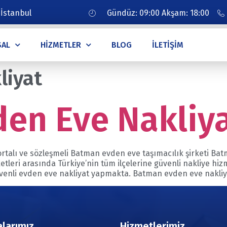
 İstanbul
Gündüz: 09:00 Akşam: 18:00
SAL
HIZMETLER
BLOG
İLETIŞIM
liyat
en Eve Nakliy
rtalı ve sözleşmeli Batman evden eve taşımacılık şirketi Ba
tleri arasında Türkiye’nin tüm ilçelerine güvenli nakliye h
güvenli evden eve nakliyat yapmakta. Batman evden eve nakliy
larımız
Hizmetlerimiz