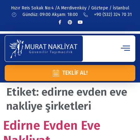
Hızır Reis Sokak No:4 /A Merdivenköy / Göztepe / İstanbul
Gündüz: 09:00 Akşam: 18:00
+90 (532) 324 70 31
TEKLIF AL!
Etiket:
edirne evden eve
nakliye şirketleri
Edirne Evden Eve