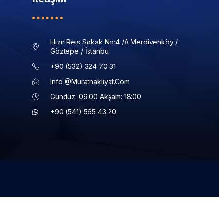
Hızır Reis Sokak No:4 /a Merdivenköy /
Göztepe / İstanbul
+90 (532) 324 70 31
Info @muratnakliyat.com
Gündüz: 09:00 Akşam: 18:00
+90 (541) 565 43 20