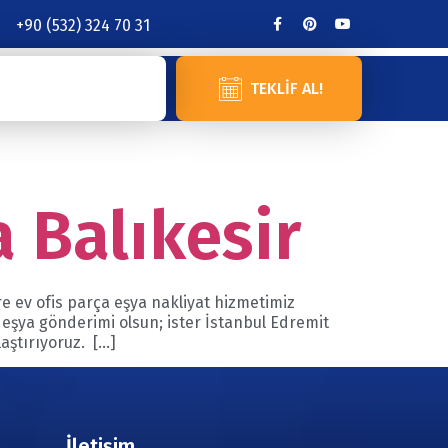
+90 (532) 324 70 31
TEKLIF AL!
 Balıkesir
re ev ofis parça eşya nakliyat hizmetimiz
a eşya gönderimi olsun; ister İstanbul Edremit
laştırıyoruz. […]
İletişim