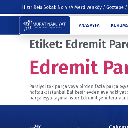
Hızır Reis Sokak No:4 /A Merdivenköy / Göztepe /
ANASAYFA
KURUM
Etiket:
Edremit Par
Edremit Par
Parsiyel tek parça veya birden fazla parça eşya
haftalık; İstanbul Balıkesir evden eve nakliyat
parça eşya taşıma, ister Edremit şehirlerarası 
Çalışma