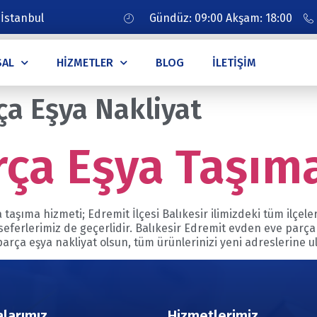
 İstanbul
Gündüz: 09:00 Akşam: 18:00
SAL
HIZMETLER
BLOG
İLETIŞIM
ça Eşya Nakliyat
ça Eşya Taşıma
 taşıma hizmeti; Edremit İlçesi Balıkesir ilimizdeki tüm ilçele
 seferlerimiz de geçerlidir. Balıkesir Edremit evden eve parç
parça eşya nakliyat olsun, tüm ürünlerinizi yeni adreslerine u
larımız
Hizmetlerimiz