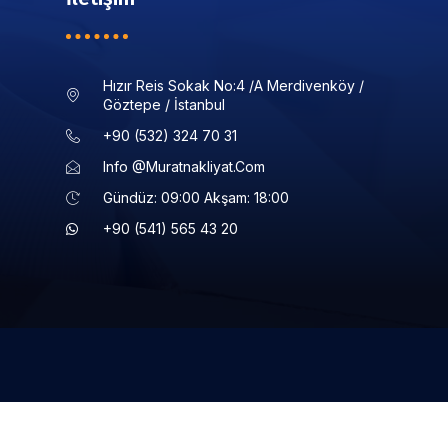
Hızır Reis Sokak No:4 /a Merdivenköy /
Göztepe / İstanbul
+90 (532) 324 70 31
Info @muratnakliyat.com
Gündüz: 09:00 Akşam: 18:00
+90 (541) 565 43 20