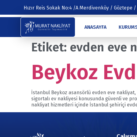
Hızır Reis Sokak No:4 /A Merdivenköy / Göztepe /
ANASAYFA
KURUM
Etiket:
evden eve n
Beykoz Evd
İstanbul Beykoz asansörlü evden eve nakliyat, 
sigortalı ev nakliyesi konusunda güvenli ve pr
nakliyat hizmetleri içinde İstanbul şehiriçi ev
Çalışma