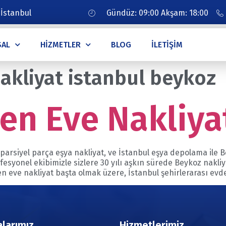
 İstanbul
Gündüz: 09:00 Akşam: 18:00
SAL
HIZMETLER
BLOG
İLETIŞIM
akliyat istanbul beykoz
en Eve Nakliya
parsiyel parça eşya nakliyat, ve İstanbul eşya depolama ile 
ofesyonel ekibimizle sizlere 30 yılı aşkın sürede Beykoz nak
den eve nakliyat başta olmak üzere, İstanbul şehirlerarası ev
larımız
Hizmetlerimiz