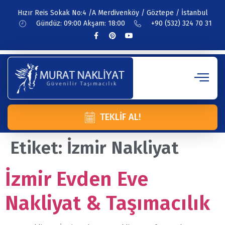
Hızır Reis Sokak No:4 /A Merdivenköy / Göztepe / İstanbul
Gündüz: 09:00 Akşam: 18:00
+90 (532) 324 70 31
TEKLIF AL!
Etiket:
İzmir Nakliyat
İzmir Evden Eve
Nakliyat & Taşımacılık