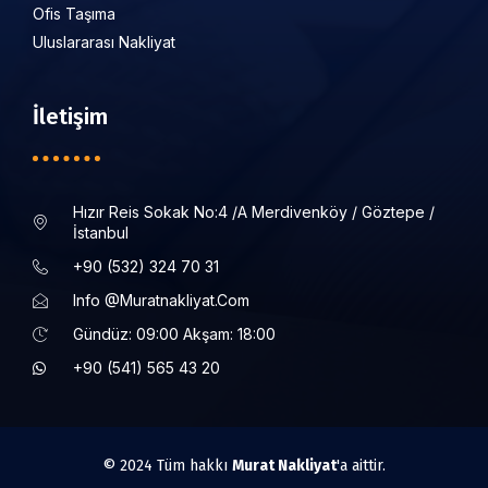
Ofis Taşıma
Uluslararası Nakliyat
İletişim
Hızır Reis Sokak No:4 /a Merdivenköy / Göztepe /
İstanbul
+90 (532) 324 70 31
Info @muratnakliyat.com
Gündüz: 09:00 Akşam: 18:00
+90 (541) 565 43 20
© 2024 Tüm hakkı
Murat Nakliyat
'a aittir.