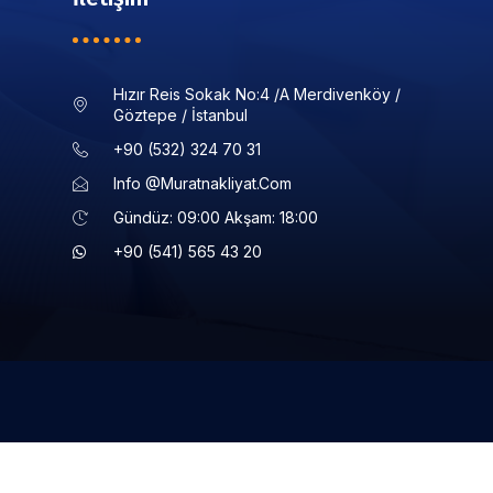
Hızır Reis Sokak No:4 /a Merdivenköy /
Göztepe / İstanbul
+90 (532) 324 70 31
Info @muratnakliyat.com
Gündüz: 09:00 Akşam: 18:00
+90 (541) 565 43 20