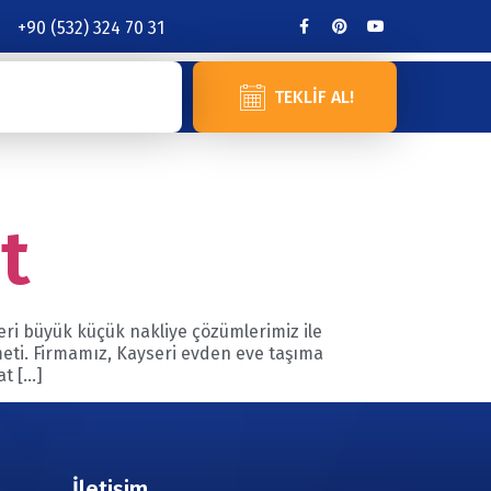
+90 (532) 324 70 31
TEKLIF AL!
t
seri büyük küçük nakliye çözümlerimiz ile
zmeti. Firmamız, Kayseri evden eve taşıma
at […]
İletişim