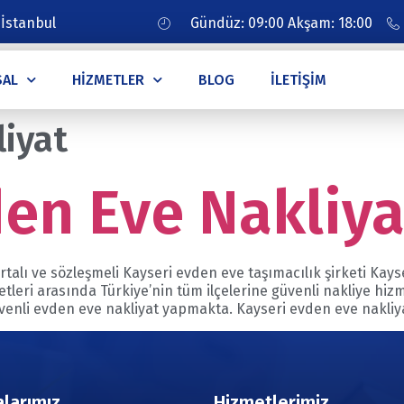
 İstanbul
Gündüz: 09:00 Akşam: 18:00
SAL
HIZMETLER
BLOG
İLETIŞIM
liyat
den Eve Nakliya
rtalı ve sözleşmeli Kayseri evden eve taşımacılık şirketi Kay
tleri arasında Türkiye’nin tüm ilçelerine güvenli nakliye hi
güvenli evden eve nakliyat yapmakta. Kayseri evden eve nakliy
larımız
Hizmetlerimiz