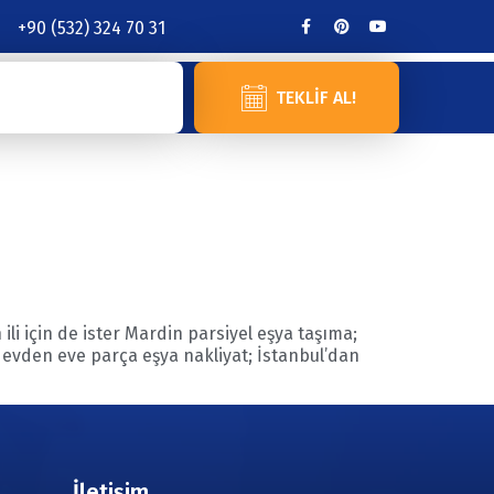
+90 (532) 324 70 31
TEKLIF AL!
li için de ister Mardin parsiyel eşya taşıma;
n evden eve parça eşya nakliyat; İstanbul’dan
İletişim