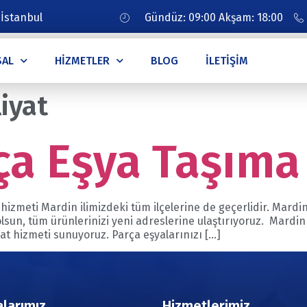
 İstanbul
Gündüz: 09:00 Akşam: 18:00
SAL
HIZMETLER
BLOG
İLETIŞIM
iyat
ça Eşya Taşıma
izmeti Mardin ilimizdeki tüm ilçelerine de geçerlidir. Mardin i
olsun, tüm ürünlerinizi yeni adreslerine ulaştırıyoruz. Mardi
at hizmeti sunuyoruz. Parça eşyalarınızı […]
larımız
Hizmetlerimiz