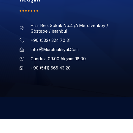
Hızır Reis Sokak No:4 /a Merdivenköy /
Göztepe / İstanbul
+90 (532) 324 70 31
Info @muratnakliyat.com
Gündüz: 09:00 Akşam: 18:00
+90 (541) 565 43 20