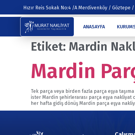
Hızır Reis Sokak No:4 /A Merdivenköy / Göztepe /
ANASAYFA
KURUM
Etiket:
Mardin Nakl
Mardin Par
Tek parça veya birden fazla parça eşya taşıma h
ister Mardin şehirlerarası parça eşya nakliyat 
her hafta gidiş dönüş Mardin parça eşya nakliy
Çalışma