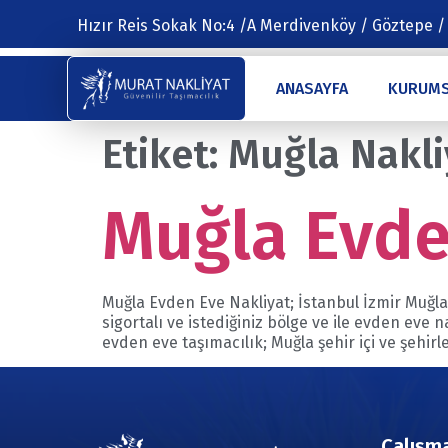
Hızır Reis Sokak No:4 /A Merdivenköy / Göztepe /
ANASAYFA
KURUM
Etiket:
Muğla Nakli
Muğla Evde
Muğla Evden Eve Nakliyat; İstanbul İzmir Muğl
sigortalı ve istediğiniz bölge ve ile evden eve n
evden eve taşımacılık; Muğla şehir içi ve şehirle
Çalışma