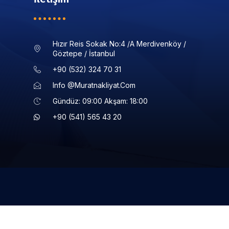
Hızır Reis Sokak No:4 /a Merdivenköy /
Göztepe / İstanbul
+90 (532) 324 70 31
Info @muratnakliyat.com
Gündüz: 09:00 Akşam: 18:00
+90 (541) 565 43 20