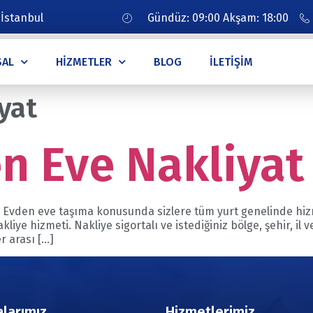
 İstanbul
Gündüz: 09:00 Akşam: 18:00
SAL
HIZMETLER
BLOG
İLETIŞIM
yat
n Eve Nakliyat
a Evden eve taşıma konusunda sizlere tüm yurt genelinde hiz
akliye hizmeti. Nakliye sigortalı ve istediğiniz bölge, şehir, il
r arası […]
larımız
Hizmetlerimiz