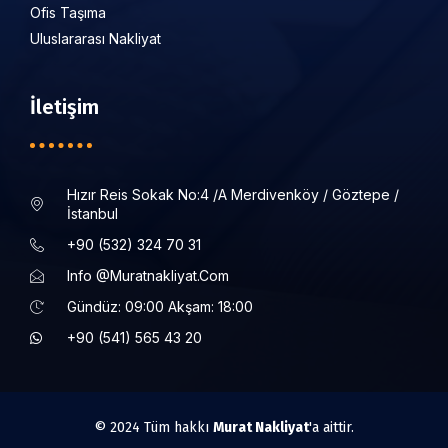
Ofis Taşıma
Uluslararası Nakliyat
İletişim
Hızır Reis Sokak No:4 /a Merdivenköy / Göztepe /
İstanbul
+90 (532) 324 70 31
Info @muratnakliyat.com
Gündüz: 09:00 Akşam: 18:00
+90 (541) 565 43 20
© 2024 Tüm hakkı
Murat Nakliyat
'a aittir.