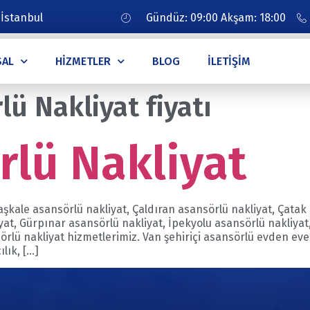
 İstanbul
Gündüz: 09:00 Akşam: 18:00
SAL
HIZMETLER
BLOG
İLETIŞIM
ü Nakliyat fiyatı
rlü Nakliyat
şkale asansörlü nakliyat, Çaldıran asansörlü nakliyat, Çatak
iyat, Gürpınar asansörlü nakliyat, İpekyolu asansörlü nakliya
sörlü nakliyat hizmetlerimiz. Van şehiriçi asansörlü evden ev
lık, […]