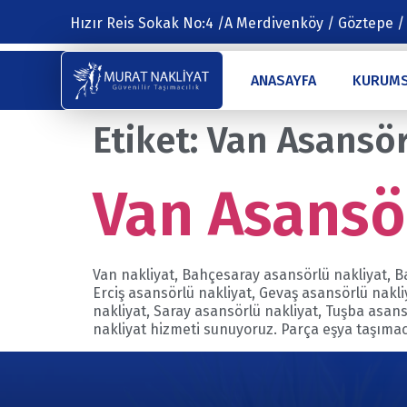
Hızır Reis Sokak No:4 /A Merdivenköy / Göztepe /
ANASAYFA
KURUM
Etiket:
Van Asansörl
Van Asansö
Van nakliyat, Bahçesaray asansörlü nakliyat, Ba
Erciş asansörlü nakliyat, Gevaş asansörlü nakl
nakliyat, Saray asansörlü nakliyat, Tuşba asan
nakliyat hizmeti sunuyoruz. Parça eşya taşımacı