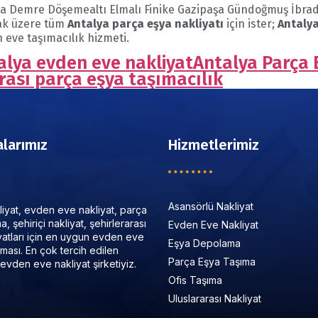
ya Demre Döşemealtı Elmalı Finike Gazipaşa Gündoğmuş İbrad
ak üzere tüm
Antalya parça eşya nakliyatı
için ister;
Antalya
 eve taşımacılık hizmeti.
alya evden eve nakliyat
Antalya Parça 
rası parça eşya taşımacılık
larımız
Hizmetlerimiz
Asansörlü Nakliyat
iyat, evden eve nakliyat, parça
, şehiriçi nakliyat, şehirlerarası
Evden Eve Nakliyat
iyatları için en uygun evden eve
Eşya Depolama
irması. En çok tercih edilen
Parça Eşya Taşıma
evden eve nakliyat şirketiyiz.
Ofis Taşıma
Uluslararası Nakliyat