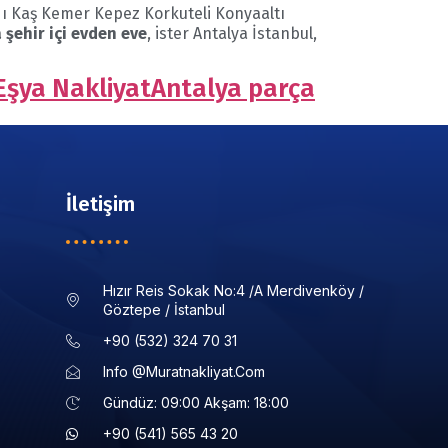
ı Kaş Kemer Kepez Korkuteli Konyaaltı
 şehir içi evden eve
, ister Antalya İstanbul,
Eşya Nakliyat
Antalya parça
İletişim
Hızır Reis Sokak No:4 /a Merdivenköy /
Göztepe / İstanbul
+90 (532) 324 70 31
Info @muratnakliyat.com
Gündüz: 09:00 Akşam: 18:00
+90 (541) 565 43 20