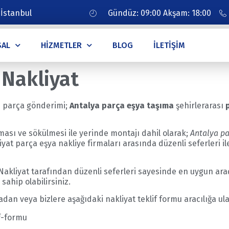
 İstanbul
Gündüz: 09:00 Akşam: 18:00
SAL
HIZMETLER
BLOG
İLETIŞIM
 Nakliyat
an parça gönderimi;
Antalya parça eşya taşıma
şehirlerarası
ası ve sökülmesi ile yerinde montajı dahil olarak;
Antalya pa
kliyat parça eşya nakliye firmaları arasında düzenli seferleri 
 Nakliyat tarafından düzenli seferleri sayesinde en uygun 
 sahip olabilirsiniz.
n veya bizlere aşağıdaki nakliyat teklif formu aracılığa ulaş
f-formu