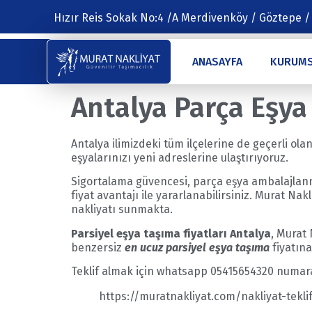
Hızır Reis Sokak No:4 /A Merdivenköy / Göztepe /
ANASAYFA
KURUM
Antalya Parça Eşya
Antalya ilimizdeki tüm ilçelerine de geçerli ol
eşyalarınızı yeni adreslerine ulaştırıyoruz.
Sigortalama güvencesi, parça eşya ambalajlanm
fiyat avantajı ile yararlanabilirsiniz. Murat Na
nakliyatı sunmakta.
Parsiyel eşya taşıma fiyatları Antalya
, Murat
benzersiz
en ucuz parsiyel eşya taşıma
fiyatına
Teklif almak için whatsapp 05415654320 numarada
https://muratnakliyat.com/nakliyat-tekli