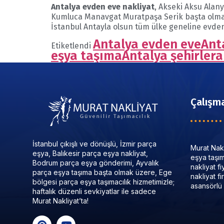
Antalya evden eve nakliyat
, Akseki Aksu Alan
Kumluca Manavgat Muratpaşa Serik başta olm
İstanbul Antayla olsun tüm ülke geneline evden
Antalya evden eve
Ant
Etiketlendi
eşya taşıma
Antalya şehirlera
Çalışma
İstanbul çıkışlı ve dönüşlü, İzmir parça
Murat Nakl
eşya, Balıkesir parça eşya nakliyat,
eşya taşıma
Bodrum parça eşya gönderimi, Ayvalık
nakliyat f
parça eşya taşıma başta olmak üzere, Ege
nakliyat f
bölgesi parça eşya taşımacılık hizmetimizle;
asansörlü 
haftalık düzenli sevkiyatlar ile sadece
Murat Nakliyat’ta!