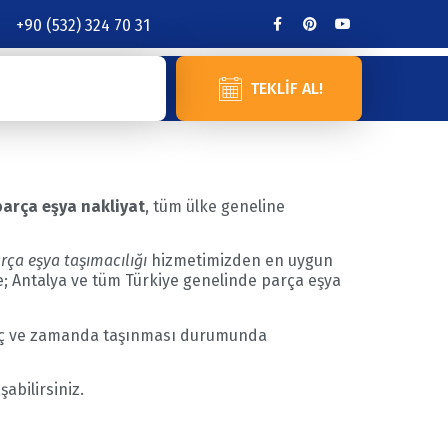
+90 (532) 324 70 31
TEKLIF AL!
parça eşya nakliyat
, tüm ülke geneline
rça eşya taşımacılığı
hizmetimizden en uygun
ile; Antalya ve tüm Türkiye genelinde parça eşya
araç ve zamanda taşınması durumunda
abilirsiniz.