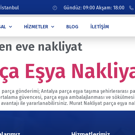
 İstanbul
Gündüz: 09:00 Akşam: 18:00
SAL
HIZMETLER
BLOG
İLETIŞIM
en eve nakliyat
ça Eşya Nakliy
an parça gönderimi; Antalya parça eşya taşıma şehirlerarası p
igortalama güvencesi, parça eşya ambalajlanması ve sökülmesi 
avantajı ile yararlanabilirsiniz. Murat Nakliyat parça eşya na
larımız
Hizmetlerimiz