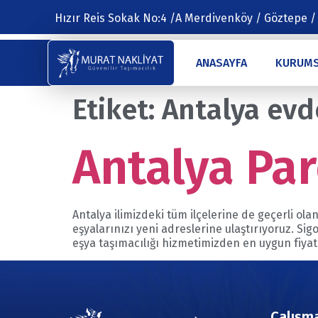
Hızır Reis Sokak No:4 /A Merdivenköy / Göztepe /
ANASAYFA
KURUM
Etiket:
Antalya evd
Antalya Par
Antalya ilimizdeki tüm ilçelerine de geçerli ol
eşyalarınızı yeni adreslerine ulaştırıyoruz. S
eşya taşımacılığı hizmetimizden en uygun fiyat 
Çalışma