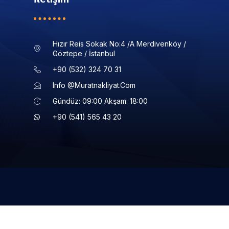
Hızır Reis Sokak No:4 /a Merdivenköy /
Göztepe / İstanbul
+90 (532) 324 70 31
Info @muratnakliyat.com
Gündüz: 09:00 Akşam: 18:00
+90 (541) 565 43 20