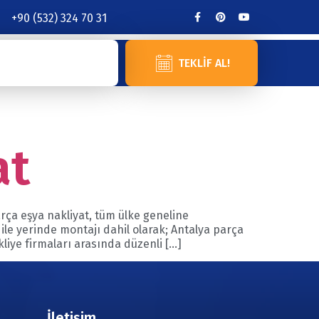
+90 (532) 324 70 31
TEKLIF AL!
at
arça eşya nakliyat, tüm ülke geneline
ile yerinde montajı dahil olarak; Antalya parça
kliye firmaları arasında düzenli […]
İletişim