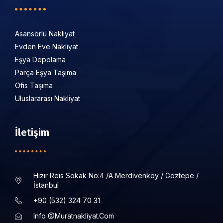
Asansörlü Nakliyat
Evden Eve Nakliyat
Eşya Depolama
Parça Eşya Taşıma
Ofis Taşıma
Uluslararası Nakliyat
İletişim
Hızır Reis Sokak No:4 /a Merdivenköy / Göztepe /
İstanbul
+90 (532) 324 70 31
Info @muratnakliyat.com