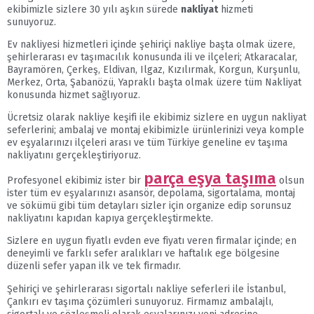
ekibimizle sizlere 30 yılı aşkın sürede
nakliyat
hizmeti
sunuyoruz.
Ev nakliyesi hizmetleri içinde şehiriçi nakliye başta olmak üzere,
şehirlerarası ev taşımacılık konusunda ili ve ilçeleri; Atkaracalar,
Bayramören, Çerkeş, Eldivan, Ilgaz, Kızılırmak, Korgun, Kurşunlu,
Merkez, Orta, Şabanözü, Yapraklı başta olmak üzere tüm Nakliyat
konusunda hizmet sağlıyoruz.
Ücretsiz olarak nakliye keşifi ile ekibimiz sizlere en uygun nakliyat
seferlerini; ambalaj ve montaj ekibimizle ürünlerinizi veya komple
ev eşyalarınızı ilçeleri arası ve tüm Türkiye geneline ev taşıma
nakliyatını gerçekleştiriyoruz.
parça eşya taşıma
Profesyonel ekibimiz ister bir
olsun
ister tüm ev eşyalarınızı asansör, depolama, sigortalama, montaj
ve sökümü gibi tüm detayları sizler için organize edip sorunsuz
nakliyatını kapıdan kapıya gerçekleştirmekte.
Sizlere en uygun fiyatlı evden eve fiyatı veren firmalar içinde; en
deneyimli ve farklı sefer aralıkları ve haftalık ege bölgesine
düzenli sefer yapan ilk ve tek firmadır.
Şehiriçi ve şehirlerarası sigortalı nakliye seferleri ile İstanbul,
Çankırı ev taşıma çözümleri sunuyoruz. Firmamız ambalajlı,