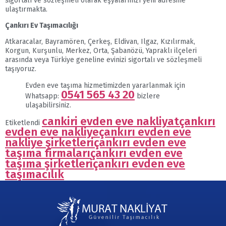
sigortalı ve sözleşmeli olarak eşyalarınızı yeni adresine
ulaştırmakta.
Çankırı Ev Taşımacılığı
Atkaracalar, Bayramören, Çerkeş, Eldivan, Ilgaz, Kızılırmak,
Korgun, Kurşunlu, Merkez, Orta, Şabanözü, Yapraklı ilçeleri
arasında veya Türkiye geneline evinizi sigortalı ve sözleşmeli
taşıyoruz.
Evden eve taşıma hizmetimizden yararlanmak için
0541 565 43 20
Whatsapp:
bizlere
ulaşabilirsiniz.
cankiri evden eve nakliyat
çankırı
Etiketlendi
evden eve nakliye
çankırı evden eve
nakliye şirketleri
çankırı evden eve
taşıma firmaları
çankırı evden eve
taşıma şirketleri
çankırı evden eve
taşımacılık