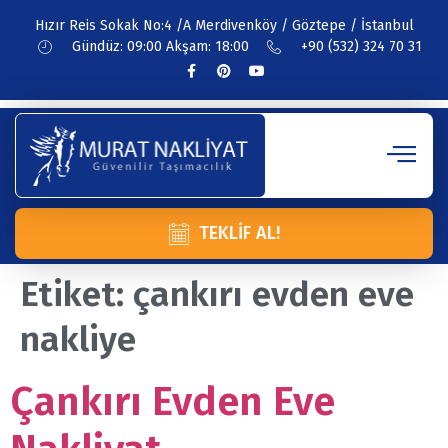
Hızır Reis Sokak No:4 /A Merdivenköy / Göztepe / İstanbul
Gündüz: 09:00 Akşam: 18:00
+90 (532) 324 70 31
TEKLIF AL!
Etiket:
çankırı evden eve
nakliye
Çankırı Evden Eve