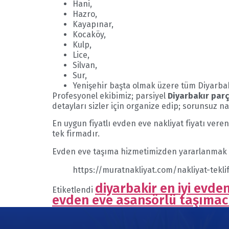
Hani,
Hazro,
Kayapınar,
Kocaköy,
Kulp,
Lice,
Silvan,
Sur,
Yenişehir başta olmak üzere tüm Diyarbak
Profesyonel ekibimiz; parsiyel
Diyarbakır par
detayları sizler için organize edip; sorunsuz n
En uygun fiyatlı evden eve nakliyat fiyatı veren
tek firmadır.
Evden eve taşıma hizmetimizden yararlanmak içi
https://muratnakliyat.com/nakliyat-tekli
diyarbakir en iyi evde
Etiketlendi
evden eve asansörlü taşımacı