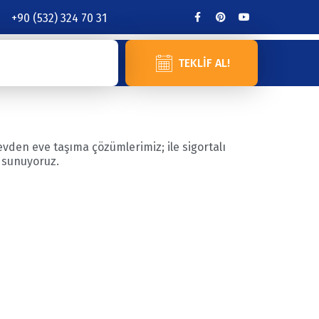
+90 (532) 324 70 31
TEKLIF AL!
vden eve taşıma çözümlerimiz; ile sigortalı
i sunuyoruz.