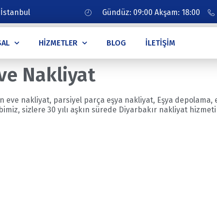
 İstanbul
Gündüz: 09:00 Akşam: 18:00
SAL
HIZMETLER
BLOG
İLETIŞIM
ve Nakliyat
 eve nakliyat, parsiyel parça eşya nakliyat, Eşya depolama, e
miz, sizlere 30 yılı aşkın sürede Diyarbakır nakliyat hizmet