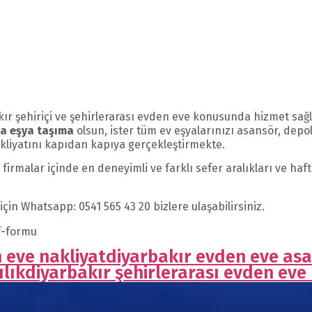
ır şehiriçi ve şehirlerarası evden eve konusunda hizmet sağl
ça eşya taşıma
olsun, ister tüm ev eşyalarınızı asansör, dep
akliyatını kapıdan kapıya gerçekleştirmekte.
 firmalar içinde en deneyimli ve farklı sefer aralıkları ve haf
n Whatsapp: 0541 565 43 20 bizlere ulaşabilirsiniz.
f-formu
n eve nakliyat
diyarbakır evden eve as
lık
diyarbakır şehirlerarası evden eve 