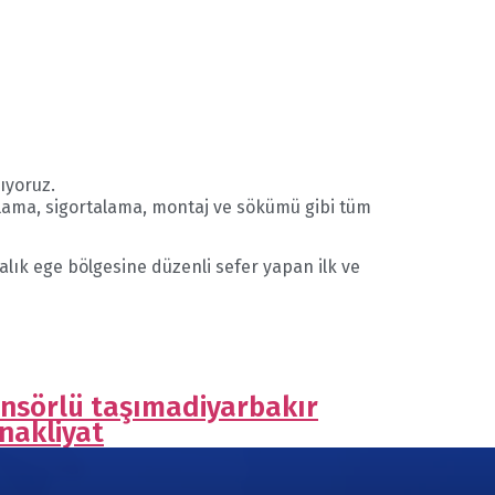
ıyoruz.
olama, sigortalama, montaj ve sökümü gibi tüm
talık ege bölgesine düzenli sefer yapan ilk ve
ansörlü taşıma
diyarbakır
nakliyat