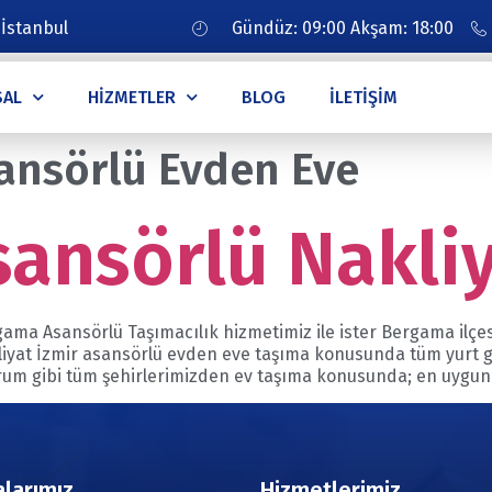
 İstanbul
Gündüz: 09:00 Akşam: 18:00
SAL
HIZMETLER
BLOG
İLETIŞIM
ansörlü Evden Eve
ansörlü Nakli
ama Asansörlü Taşımacılık hizmetimiz ile ister Bergama ilçes
kliyat İzmir asansörlü evden eve taşıma konusunda tüm yurt 
rum gibi tüm şehirlerimizden ev taşıma konusunda; en uygun a
larımız
Hizmetlerimiz