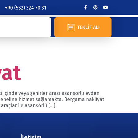
+90 (532) 324 70 31
TEKLIF AL!
yat
i içinde veya şehirler arası asansörlü evden
geneline hizmet sağlamakta. Bergama nakliyat
raçlar ile asansörlü […]
İletişim