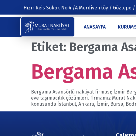
Hızır Reis Sokak No:4 /A Merdivenköy / Göztepe /
ANASAYFA
KURUM
Etiket:
Bergama As
Bergama As
Bergama Asansörlü nakliyat firması; İzmir Berg
eve taşımacılık çözümleri. Firmamız Murat Na
konusunda İstanbul, Ankara, İzmir, Bursa, Bod
Çalışma